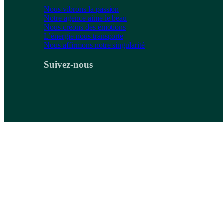
Nous vibrons la passion
Notre agence aime le beau
Nous créons des émotions
L’énergie nous transporte
Nous affirmons notre singularité
Suivez-nous