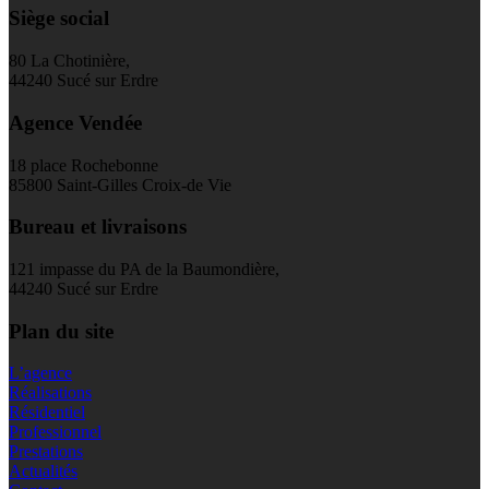
Siège social
80 La Chotinière,
44240 Sucé sur Erdre
Agence Vendée
18 place Rochebonne
85800 Saint-Gilles Croix-de Vie
Bureau et livraisons
121 impasse du PA de la Baumondière,
44240 Sucé sur Erdre
Plan du site
L’agence
Réalisations
Résidentiel
Professionnel
Prestations
Actualités