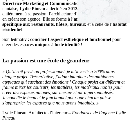
Directrice Marketing et Communication
d’une entreprise
nantaise,
Lydie Pineau
a décidé en
2013
de se consacrer
entièrement à sa passion, l’architecture d’intérieur et la décoration
,
en créant s
on
agence.
Elle se f
orm
e
à l’
architecture d’intérieur
spécifique aux restaurants,
hôtels,
bureaux
et à celle de l’
habitat
résidentiel
.
Son leitmotiv :
concilier l’aspect esthétique et fonctionnel
pour
créer des espaces
uniques
à
forte identité
!
La passion est une école de grandeur
« Qu’il soit privé ou professionnel, je m’investis à 200% dans
chaque projet. Très créative, j’adore imaginer des ambiances
atypiques qui suscitent des émotions !
Chaque projet est différent et
j’aime mixer les couleurs, les matières, les matériaux nobles pour
créer des espaces uniques, sur mesure et ultra personnalisés.
Je concilie le beau et le fonctionnel
pour que chacun puisse
s’approprier les espaces que nous avons imaginés. »
Lydie Pineau, Architecte d’intérieur
–
Fondatrice de l’agence Lydie
Pineau