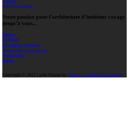
Contact
Mentions légales
Notre passion pour l’architecture d’intérieur voyage
jusqu’à vous...
Nantes
La Baule
Les Sables d’Olonne
Saint Gilles Croix de Vie
Noirmoutier
Pornic
Copyright © 2022 Lydie Pineau by
WATT COMMUNICATION