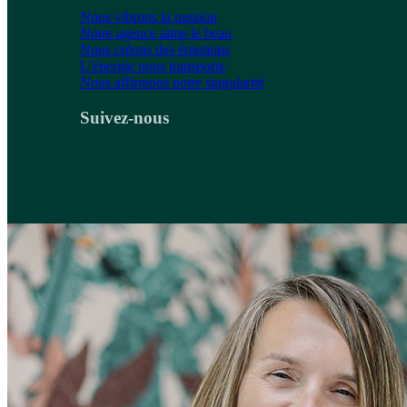
Nous vibrons la passion
Notre agence aime le beau
Nous créons des émotions
L’énergie nous transporte
Nous affirmons notre singularité
Suivez-nous