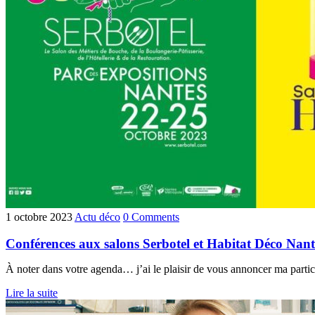
1 octobre 2023
Actu déco
0 Comments
Conférences aux salons Serbotel et Habitat Déco Nant
À noter dans votre agenda… j’ai le plaisir de vous annoncer ma partic
Lire la suite