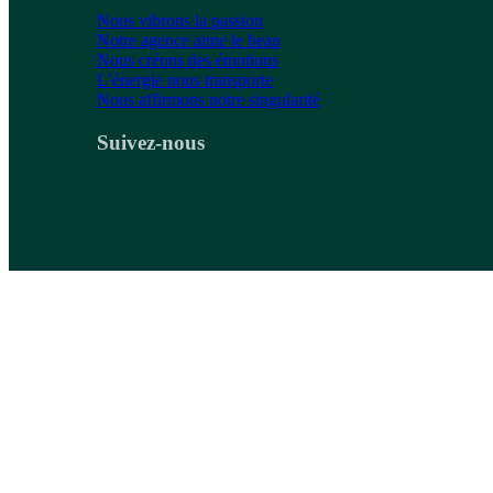
Nous vibrons la passion
Notre agence aime le beau
Nous créons des émotions
L’énergie nous transporte
Nous affirmons notre singularité
Suivez-nous
Actu déco