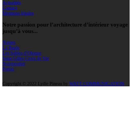
Actualités
Contact
Mentions légales
Notre passion pour l’architecture d’intérieur voyage
jusqu’à vous...
Nantes
La Baule
Les Sables d’Olonne
Saint Gilles Croix de Vie
Noirmoutier
Pornic
Copyright © 2022 Lydie Pineau by
WATT COMMUNICATION