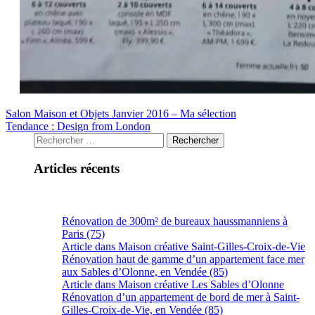
Salon Maison et Objets Janvier 2016 – Ma sélection
Tendance : Design from London
Articles récents
Rénovation de 300m² de bureaux haussmanniens à
Paris (75)
Article dans Maison créative Saint-Gilles-Croix-de-Vie
Rénovation haut de gamme d’un appartement face mer
aux Sables d’Olonne, en Vendée (85)
Article dans Maison créative Les Sables d’Olonne
Rénovation d’un appartement de bord de mer à Saint-
Gilles-Croix-de-Vie, en Vendée (85)