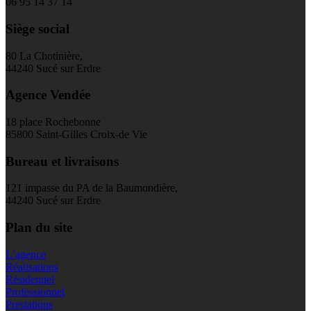
06 95 14 37 14
Siège social
80 La Chotinière,
44240 Sucé sur Erdre
Agence Vendée
18 place Rochebonne
85800 Saint-Gilles Croix-de Vie
Bureau et livraisons
121 impasse du PA de la Baumondière,
44240 Sucé sur Erdre
Plan du site
L’agence
Réalisations
Résidentiel
Professionnel
Prestations