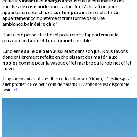
couleur
vibrante
et
énergisante
. Nous l’avons marié à des
touches de
rose nude
pour l’adoucir et à du
laiton
pour
apporter un côté
chic
et
contemporain
. Le résultat ? Un
appartement complètement transformé dans une
ambiance
balnéaire chic
!
Tout a été pensé et réfléchi pour rendre l’appartement le
plus
confortable
et
fonctionnel
possible.
L’ancienne
salle de bain
aussi était dans son jus. Nous l’avons
donc entièrement refaite en choisissant des
matériaux
nobles
comme pour la vasque effet marbre ou le robinet effet
cuivre.
L’appartement est disponible en location sur Airbnb,
n’hésitez-pas à
aller pro
fi
ter de ce petit coin de
paradis ! L’annonce est disponible
juste
ici
.