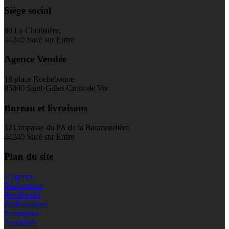
Siège social
80 La Chotinière,
44240 Sucé sur Erdre
Agence Vendée
18 place Rochebonne
85800 Saint-Gilles Croix-de Vie
Bureau et livraisons
121 impasse du PA de la Baumondière,
44240 Sucé sur Erdre
Plan du site
L’agence
Réalisations
Résidentiel
Professionnel
Prestations
Actualités