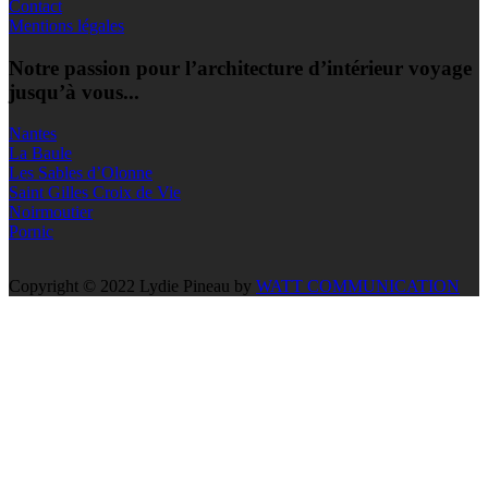
Contact
Mentions légales
Notre passion pour l’architecture d’intérieur voyage
jusqu’à vous...
Nantes
La Baule
Les Sables d’Olonne
Saint Gilles Croix de Vie
Noirmoutier
Pornic
Copyright © 2022 Lydie Pineau by
WATT COMMUNICATION