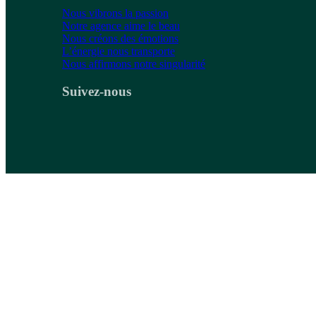
Nous vibrons la passion
Notre agence aime le beau
Nous créons des émotions
L’énergie nous transporte
Nous affirmons notre singularité
Suivez-nous