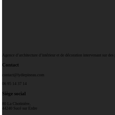
Agence d’architecture d’intérieur et de décoration intervenant sur de
Contact
contact@lydiepineau.com
06 95 14 37 14
Siège social
80 La Chotinière,
44240 Sucé sur Erdre