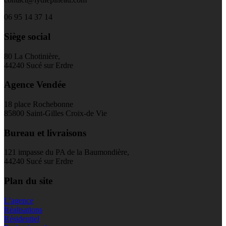
06 95 14 37 14
Siège social
80 La Chotinière,
44240 Sucé sur Erdre
Agence Vendée
18 place Rochebonne
85800 Saint-Gilles Croix-de Vie
Bureau et livraisons
121 impasse du PA de la Baumondière,
44240 Sucé sur Erdre
Plan du site
L’agence
Réalisations
Résidentiel