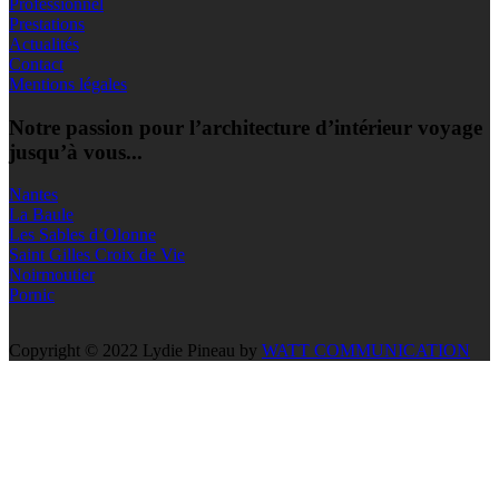
Professionnel
Prestations
Actualités
Contact
Mentions légales
Notre passion pour l’architecture d’intérieur voyage
jusqu’à vous...
Nantes
La Baule
Les Sables d’Olonne
Saint Gilles Croix de Vie
Noirmoutier
Pornic
Copyright © 2022 Lydie Pineau by
WATT COMMUNICATION