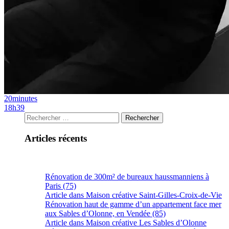
20minutes
18h39
Articles récents
Rénovation de 300m² de bureaux haussmanniens à
Paris (75)
Article dans Maison créative Saint-Gilles-Croix-de-Vie
Rénovation haut de gamme d’un appartement face mer
aux Sables d’Olonne, en Vendée (85)
Article dans Maison créative Les Sables d’Olonne