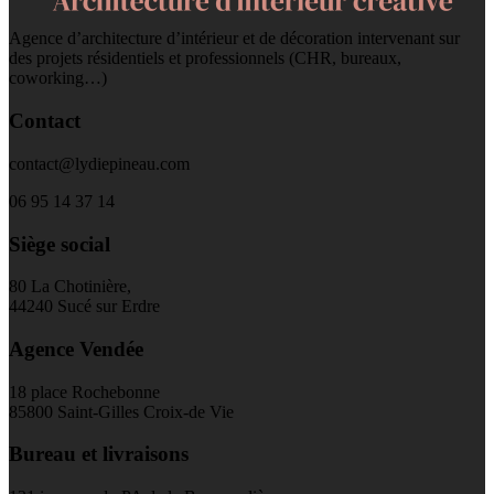
Agence d’architecture d’intérieur et de décoration intervenant sur
des projets résidentiels et professionnels (CHR, bureaux,
coworking…)
Contact
contact@lydiepineau.com
06 95 14 37 14
Siège social
80 La Chotinière,
44240 Sucé sur Erdre
Agence Vendée
18 place Rochebonne
85800 Saint-Gilles Croix-de Vie
Bureau et livraisons