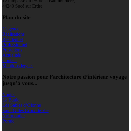
121 impasse du PA de la Baumondière,
44240 Sucé sur Erdre
Plan du site
L’agence
Réalisations
Résidentiel
Professionnel
Prestations
Actualités
Contact
Mentions légales
Notre passion pour l’architecture d’intérieur voyage
jusqu’à vous...
Nantes
La Baule
Les Sables d’Olonne
Saint Gilles Croix de Vie
Noirmoutier
Pornic