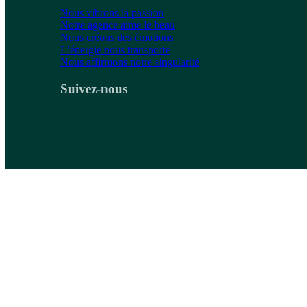
Nous vibrons la passion
Notre agence aime le beau
Nous créons des émotions
L’énergie nous transporte
Nous affirmons notre singularité
Suivez-nous
Actu presse