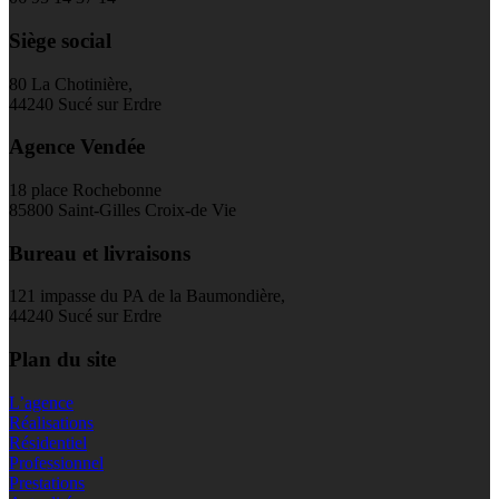
Siège social
80 La Chotinière,
44240 Sucé sur Erdre
Agence Vendée
18 place Rochebonne
85800 Saint-Gilles Croix-de Vie
Bureau et livraisons
121 impasse du PA de la Baumondière,
44240 Sucé sur Erdre
Plan du site
L’agence
Réalisations
Résidentiel
Professionnel
Prestations