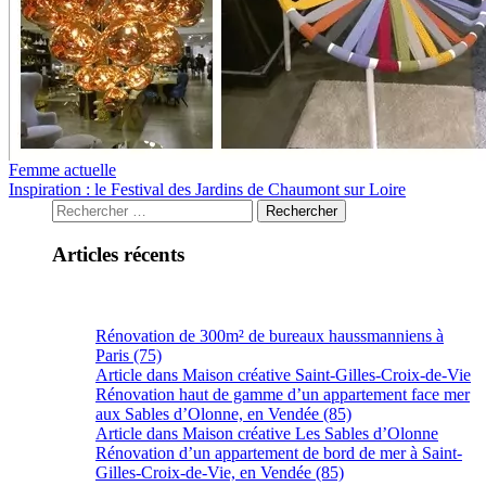
Femme actuelle
Inspiration : le Festival des Jardins de Chaumont sur Loire
Articles récents
Rénovation de 300m² de bureaux haussmanniens à
Paris (75)
Article dans Maison créative Saint-Gilles-Croix-de-Vie
Rénovation haut de gamme d’un appartement face mer
aux Sables d’Olonne, en Vendée (85)
Article dans Maison créative Les Sables d’Olonne
Rénovation d’un appartement de bord de mer à Saint-
Gilles-Croix-de-Vie, en Vendée (85)