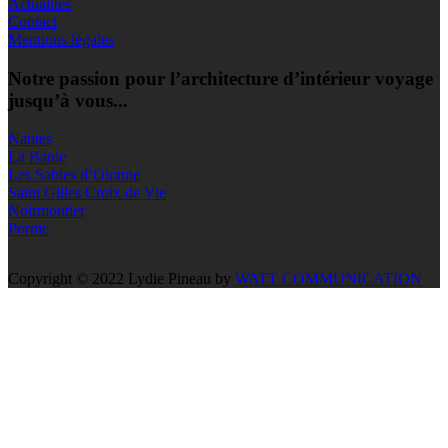
Actualités
Contact
Mentions légales
Notre passion pour l’architecture d’intérieur voyage
jusqu’à vous...
Nantes
La Baule
Les Sables d’Olonne
Saint Gilles Croix de Vie
Noirmoutier
Pornic
Copyright © 2022 Lydie Pineau by
WATT COMMUNICATION